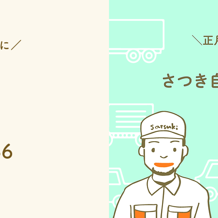
に／
36