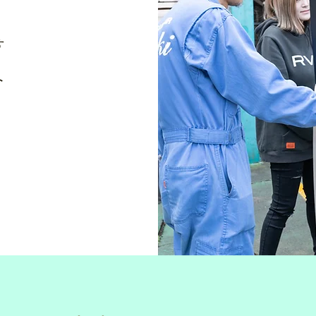
す
！
ト
。